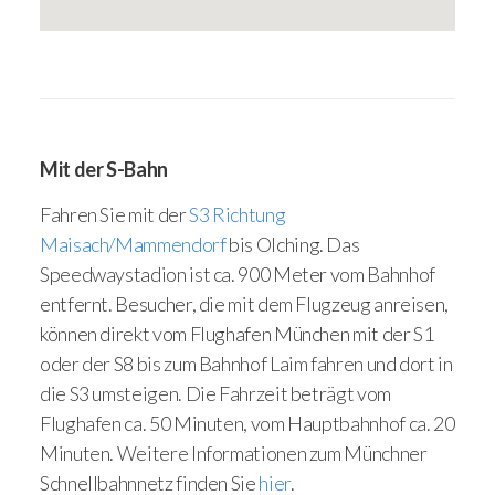
Mit der S-Bahn
Fahren Sie mit der
S3 Richtung
Maisach/Mammendorf
bis Olching. Das
Speedwaystadion ist ca. 900 Meter vom Bahnhof
entfernt. Besucher, die mit dem Flugzeug anreisen,
können direkt vom Flughafen München mit der S1
oder der S8 bis zum Bahnhof Laim fahren und dort in
die S3 umsteigen. Die Fahrzeit beträgt vom
Flughafen ca. 50 Minuten, vom Hauptbahnhof ca. 20
Minuten. Weitere Informationen zum Münchner
Schnellbahnnetz finden Sie
hier
.