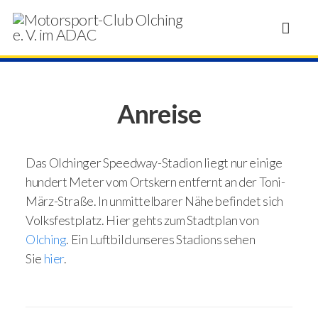
Anreise
Das Olchinger Speedway-Stadion liegt nur einige
hundert Meter vom Ortskern entfernt an der Toni-
März-Straße. In unmittelbarer Nähe befindet sich
Volksfestplatz. Hier gehts zum Stadtplan von
Olching
. Ein Luftbild unseres Stadions sehen
Sie
hier
.