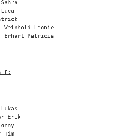
Sahra

Luca

trick

 Weinhold Leonie

: Erhart Patricia
n C:
Lukas

r Erik

onny

 Tim
