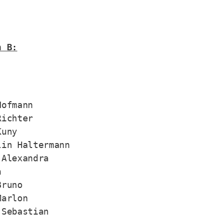
n B:
ofmann

ichter

uny

in Haltermann

Alexandra



runo

arlon

Sebastian
