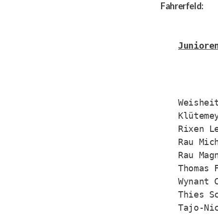
Fahrerfeld:
Juniore
Weisheit
Klütemey
Rixen Le
Rau Mich
Rau Magn
Thomas F
Wynant C
Thies Sc
Tajo-Ni