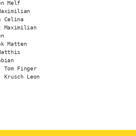
n Melf

aximilian

 Celina

 Maximilian

n

k Matten

atthis

bian

 Tom Finger

: Krusch Leon