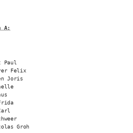
n A:
 Paul

er Felix

n Joris

elle

us

rida

arl

hweer

colas Groh