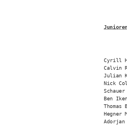
Juniore
Cyrill H
Calvin R
Julian K
Nick Col
Schauer 
Ben Iken
Thomas B
Hegner M
Adorjan 