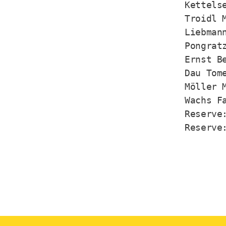
Kettelse
Troidl M
Liebmann
Pongratz
Ernst Be
Dau Tome
Möller M
Wachs Fa
Reserve:
Reserve