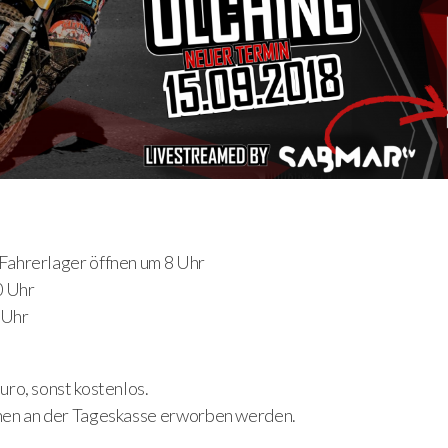
Fahrerlager öffnen um 8 Uhr
0 Uhr
 Uhr
uro, sonst kostenlos.
nen an der Tageskasse erworben werden.