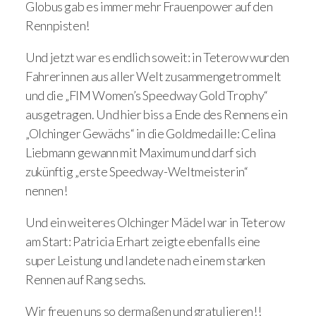
Globus gab es immer mehr Frauenpower auf den
Rennpisten!
Und jetzt war es endlich soweit: in Teterow wurden
Fahrerinnen aus aller Welt zusammengetrommelt
und die „FIM Women’s Speedway Gold Trophy“
ausgetragen. Und hier biss a Ende des Rennens ein
„Olchinger Gewächs“ in die Goldmedaille: Celina
Liebmann gewann mit Maximum und darf sich
zukünftig „erste Speedway-Weltmeisterin“
nennen!
Und ein weiteres Olchinger Mädel war in Teterow
am Start: Patricia Erhart zeigte ebenfalls eine
super Leistung und landete nach einem starken
Rennen auf Rang sechs.
Wir freuen uns so dermaßen und gratulieren!!