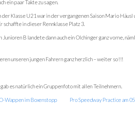
uch ein paar Takte zu sagen.
in der Klasse U21 war in der vergangenen Saison Mario Häusl
 schaffte in dieser Rennklasse Platz 3.
 Junioren B landete dann auch ein Olchinger ganz vorne, näml
eren unseren jungen Fahrern ganz herzlich – weiter so!!!
gab es natürlich ein Gruppenfoto mit allen Teilnehmern.
O-Wappen im Boxenstopp
Pro Speedway Practice am 05