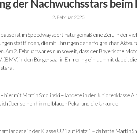
ng der Nachwuchsstars bei
2. Februar 2025
pause ist im Speedwaysport naturgemäß eine Zeit, in der vie
ungen stattfinden, die mit Ehrungen der erfolgreichen Akteur
n. Am 2. Februar war es nun soweit, dass der Bayerische Mot
. (BMV) in den Bürgersaal in Emmering einlud – mit dabei: di
stars!
– hier mit Martin Smolinski – landete in der Juniorenklasse A 
 sich über seinen himmelblauen Pokal und die Urkunde.
hart landete in der Klasse U21 auf Platz 1 – da hatte Martin S