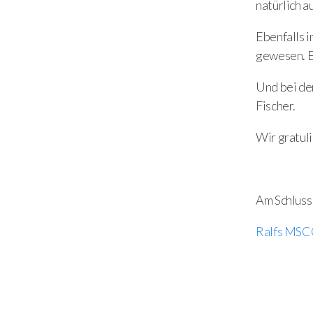
natürlich a
Ebenfalls 
gewesen. Er
Und bei den
Fischer.
Wir gratuli
Am Schluss 
Ralfs MSC