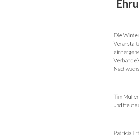
Ehru
Die Winter
Veranstalt
einhergehe
Verband e.V
Nachwuchs
Tim Müller 
und freute
Patricia Er