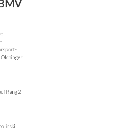
m BMV
le
e
orsport-
e Olchinger
auf Rang 2
molinski