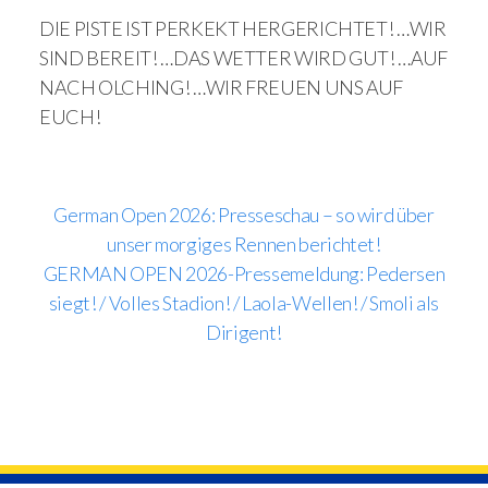
DIE PISTE IST PERKEKT HERGERICHTET! …WIR
SIND BEREIT! …DAS WETTER WIRD GUT! …AUF
NACH OLCHING! …WIR FREUEN UNS AUF
EUCH!
German Open 2026: Presseschau – so wird über
unser morgiges Rennen berichtet!
GERMAN OPEN 2026-Pressemeldung: Pedersen
siegt! / Volles Stadion! / Laola-Wellen! / Smoli als
Dirigent!