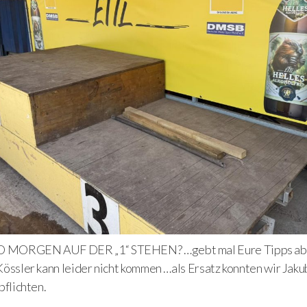
MORGEN AUF DER „1“ STEHEN? …gebt mal Eure Tipps ab
Kössler kann leider nicht kommen …als Ersatz konnten wir Jak
pflichten.