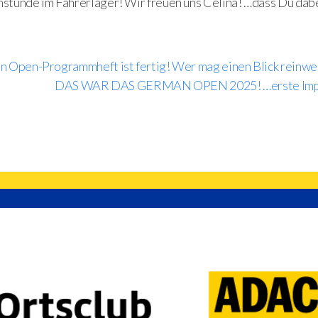
tunde im Fahrerlager! Wir freuen uns Celina! …dass Du dabei
 Open-Programmheft ist fertig! Wer mag einen Blick reinwe
DAS WAR DAS GERMAN OPEN 2025! …erste Imp