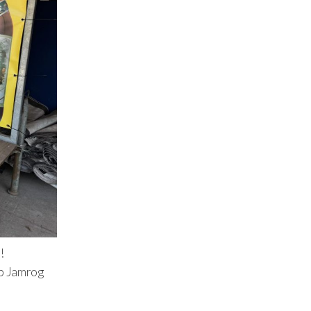
!
ub Jamrog