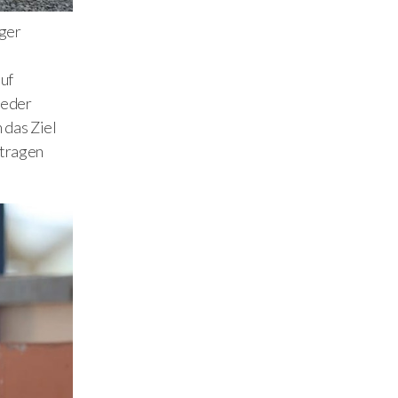
ager
auf
ieder
 das Ziel
tragen