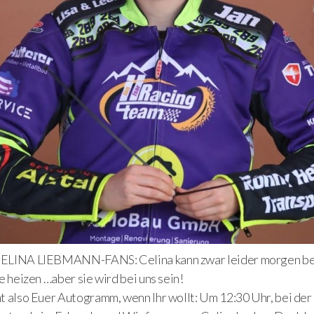
LINA LIEBMANN-FANS: Celina kann zwar leider morgen bei 
e heizen …aber sie wird bei uns sein!
t also Euer Autogramm, wenn Ihr wollt: Um 12:30 Uhr, bei der