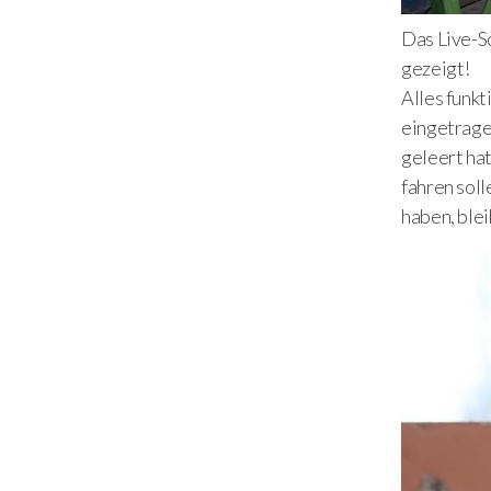
Das Live-Sc
gezeigt!
Alles funkt
eingetrage
geleert hat
fahren soll
haben, ble