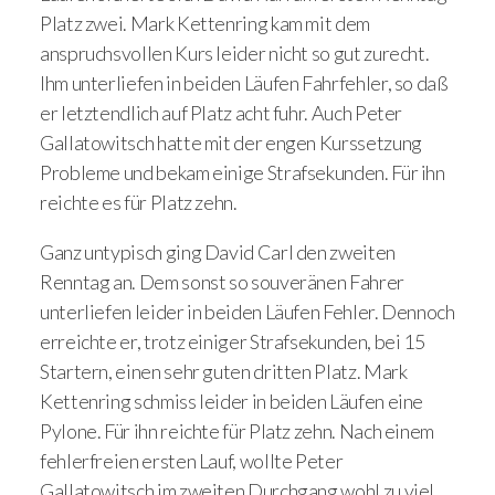
Platz zwei. Mark Kettenring kam mit dem
anspruchsvollen Kurs leider nicht so gut zurecht.
Ihm unterliefen in beiden Läufen Fahrfehler, so daß
er letztendlich auf Platz acht fuhr. Auch Peter
Gallatowitsch hatte mit der engen Kurssetzung
Probleme und bekam einige Strafsekunden. Für ihn
reichte es für Platz zehn.
Ganz untypisch ging David Carl den zweiten
Renntag an. Dem sonst so souveränen Fahrer
unterliefen leider in beiden Läufen Fehler. Dennoch
erreichte er, trotz einiger Strafsekunden, bei 15
Startern, einen sehr guten dritten Platz. Mark
Kettenring schmiss leider in beiden Läufen eine
Pylone. Für ihn reichte für Platz zehn. Nach einem
fehlerfreien ersten Lauf, wollte Peter
Gallatowitsch im zweiten Durchgang wohl zu viel.