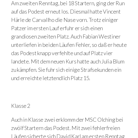
Am zweiten Renntag, bei 18 Startern, ging der Run
auf das Podest erneut los. Diesmal hatte Vincent
Härle de Carvallho die Nase vorn. Trotz einiger
Patzer im ersten Lauf erfuhr er sich einen
grandiosen zweiten Platz. Auch Fabian Westiner
unterliefen in beiden Läufen Fehler, so daß er heute
das Podest knapp verfehlte und auf Platz vier
landete. Mit dem neuen Kurs hatte auch Julia Blum
zu kämpfen. Sie fuhr sich einige Strafsekunden ein
und erreichte letztendlich Platz 15.
Klasse 2
Auch in Klasse zwei erklomm der MSC Olching bei
zwölf Startern das Podest. Mit zwei fehlerfreien
Läufen sicherte sich David Karl am ersten Renntag