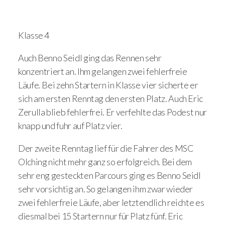
Klasse 4
Auch Benno Seidl ging das Rennen sehr
konzentriert an. Ihm gelangen zwei fehlerfreie
Läufe. Bei zehn Startern in Klasse vier sicherte er
sich am ersten Renntag den ersten Platz. Auch Eric
Zerulla blieb fehlerfrei. Er verfehlte das Podest nur
knapp und fuhr auf Platz vier.
Der zweite Renntag lief für die Fahrer des MSC
Olching nicht mehr ganz so erfolgreich. Bei dem
sehr eng gesteckten Parcours ging es Benno Seidl
sehr vorsichtig an. So gelangen ihm zwar wieder
zwei fehlerfreie Läufe, aber letztendlich reichte es
diesmal bei 15 Startern nur für Platz fünf. Eric