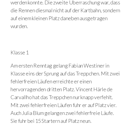
werden konnte. Die zweite Überraschung war, dass
die Rennen diesmal nicht auf der Kartbahn, sondern
auf einem kleinen Platz daneben ausgetragen
wurden.
Klasse 1
Am ersten Renntag gelang Fabian Westiner in
Klasse eins der Sprung auf das Treppchen. Mit zwei
fehlerfreien Läufen erreichte er einen
hervorragenden dritten Platz. Vincent Härle de
Carvallho hat das Treppchen nur knapp verfehlt.
Mit zwei fehlerfreien Läufen fuhr er auf Platz vier.
Auch Julia Blum gelangen zwei fehlerfreie Läufe.
Sie fuhr bei 15 Startern auf Platz neun.