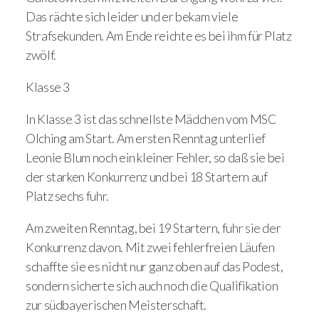
Das rächte sich leider und er bekam viele
Strafsekunden. Am Ende reichte es bei ihm für Platz
zwölf.
Klasse 3
In Klasse 3 ist das schnellste Mädchen vom MSC
Olching am Start. Am ersten Renntag unterlief
Leonie Blum noch ein kleiner Fehler, so daß sie bei
der starken Konkurrenz und bei 18 Startern auf
Platz sechs fuhr.
Am zweiten Renntag, bei 19 Startern, fuhr sie der
Konkurrenz davon. Mit zwei fehlerfreien Läufen
schaffte sie es nicht nur ganz oben auf das Podest,
sondern sicherte sich auch noch die Qualifikation
zur südbayerischen Meisterschaft.