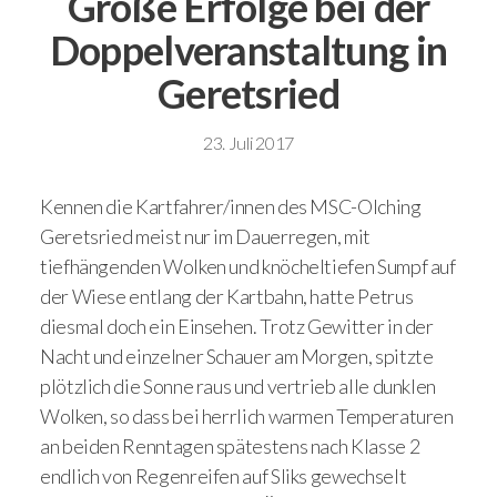
Große Erfolge bei der
Doppelveranstaltung in
Geretsried
23. Juli 2017
Kennen die Kartfahrer/innen des MSC-Olching
Geretsried meist nur im Dauerregen, mit
tiefhängenden Wolken und knöcheltiefen Sumpf auf
der Wiese entlang der Kartbahn, hatte Petrus
diesmal doch ein Einsehen. Trotz Gewitter in der
Nacht und einzelner Schauer am Morgen, spitzte
plötzlich die Sonne raus und vertrieb alle dunklen
Wolken, so dass bei herrlich warmen Temperaturen
an beiden Renntagen spätestens nach Klasse 2
endlich von Regenreifen auf Sliks gewechselt