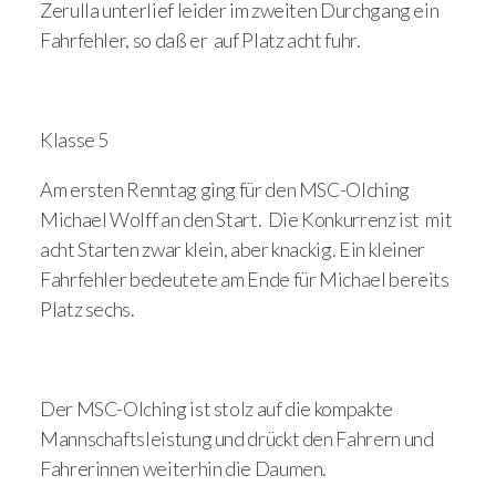
Zerulla unterlief leider im zweiten Durchgang ein
Fahrfehler, so daß er auf Platz acht fuhr.
Klasse 5
Am ersten Renntag ging für den MSC-Olching
Michael Wolff an den Start. Die Konkurrenz ist mit
acht Starten zwar klein, aber knackig. Ein kleiner
Fahrfehler bedeutete am Ende für Michael bereits
Platz sechs.
Der MSC-Olching ist stolz auf die kompakte
Mannschaftsleistung und drückt den Fahrern und
Fahrerinnen weiterhin die Daumen.