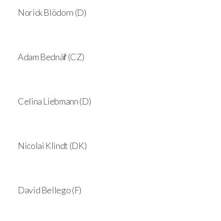
Norick Blödorn (D)
Adam Bednář (CZ)
Celina Liebmann (D)
Nicolai Klindt (DK)
David Bellego (F)