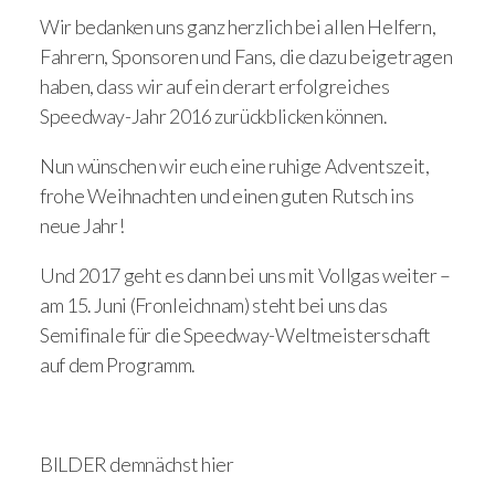
Wir bedanken uns ganz herzlich bei allen Helfern,
Fahrern, Sponsoren und Fans, die dazu beigetragen
haben, dass wir auf ein derart erfolgreiches
Speedway-Jahr 2016 zurückblicken können.
Nun wünschen wir euch eine ruhige Adventszeit,
frohe Weihnachten und einen guten Rutsch ins
neue Jahr!
Und 2017 geht es dann bei uns mit Vollgas weiter –
am 15. Juni (Fronleichnam) steht bei uns das
Semifinale für die Speedway-Weltmeisterschaft
auf dem Programm.
BILDER demnächst hier