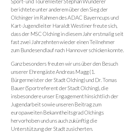
Sport- und Tourenleiter Stephan Wunderer
berichtete unter anderem über den Sieg der
Olchinger im Rahmen des ADAC Bayerncups und
Kart-Jugendleiter Haraldt Westiner freute sich,
dass der MSC Olching in diesem Jahr erstmalig seit
fast zwei Jahrzehnten wieder einen Teilnehmer
zum Bundesendlauf nach Hannover schicken konnte.
Ganz besonders freuten wir uns über den Besuch
unserer Ehrengäste Andreas Magg (1.
Bürgermeister der Stadt Olching) und Dr. Tomas
Bauer (Sportreferent der Stadt Olching), die
insbesondere unser Engagement hinsichtlich der
Jugendarbeit sowie unseren Beitrag zum
europaweiten Bekanntheitsgrad Olchings
hervorhoben und uns auch zukünftig die
Unterstützung der Stadt zusicherten.