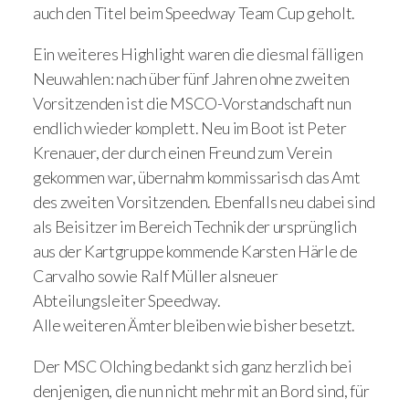
auch den Titel beim Speedway Team Cup geholt.
Ein weiteres Highlight waren die diesmal fälligen
Neuwahlen: nach über fünf Jahren ohne zweiten
Vorsitzenden ist die MSCO-Vorstandschaft nun
endlich wieder komplett. Neu im Boot ist Peter
Krenauer, der durch einen Freund zum Verein
gekommen war, übernahm kommissarisch das Amt
des zweiten Vorsitzenden. Ebenfalls neu dabei sind
als Beisitzer im Bereich Technik der ursprünglich
aus der Kartgruppe kommende Karsten Härle de
Carvalho sowie Ralf Müller alsneuer
Abteilungsleiter Speedway.
Alle weiteren Ämter bleiben wie bisher besetzt.
Der MSC Olching bedankt sich ganz herzlich bei
denjenigen, die nun nicht mehr mit an Bord sind, für