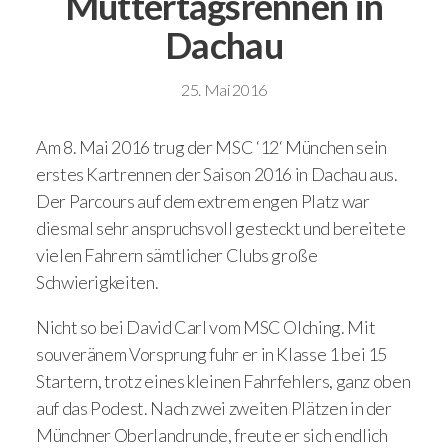
Muttertagsrennen in
Dachau
25. Mai 2016
Am 8. Mai 2016 trug der MSC ‘12‘ München sein
erstes Kartrennen der Saison 2016 in Dachau aus.
Der Parcours auf dem extrem engen Platz war
diesmal sehr anspruchsvoll gesteckt und bereitete
vielen Fahrern sämtlicher Clubs große
Schwierigkeiten.
Nicht so bei David Carl vom MSC Olching. Mit
souveränem Vorsprung fuhr er in Klasse 1 bei 15
Startern, trotz eines kleinen Fahrfehlers, ganz oben
auf das Podest. Nach zwei zweiten Plätzen in der
Münchner Oberlandrunde, freute er sich endlich