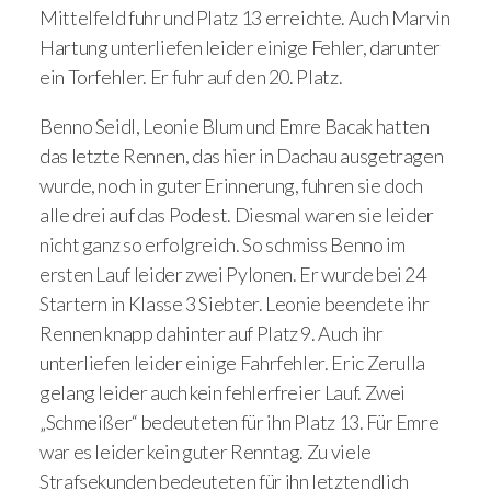
Mittelfeld fuhr und Platz 13 erreichte. Auch Marvin
Hartung unterliefen leider einige Fehler, darunter
ein Torfehler. Er fuhr auf den 20. Platz.
Benno Seidl, Leonie Blum und Emre Bacak hatten
das letzte Rennen, das hier in Dachau ausgetragen
wurde, noch in guter Erinnerung, fuhren sie doch
alle drei auf das Podest. Diesmal waren sie leider
nicht ganz so erfolgreich. So schmiss Benno im
ersten Lauf leider zwei Pylonen. Er wurde bei 24
Startern in Klasse 3 Siebter. Leonie beendete ihr
Rennen knapp dahinter auf Platz 9. Auch ihr
unterliefen leider einige Fahrfehler. Eric Zerulla
gelang leider auch kein fehlerfreier Lauf. Zwei
„Schmeißer“ bedeuteten für ihn Platz 13. Für Emre
war es leider kein guter Renntag. Zu viele
Strafsekunden bedeuteten für ihn letztendlich