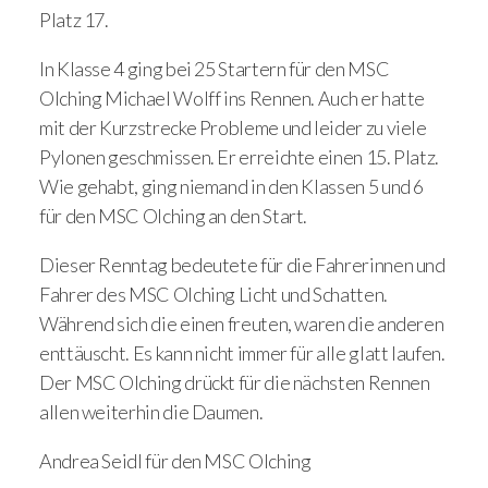
Platz 17.
In Klasse 4 ging bei 25 Startern für den MSC
Olching Michael Wolff ins Rennen. Auch er hatte
mit der Kurzstrecke Probleme und leider zu viele
Pylonen geschmissen. Er erreichte einen 15. Platz.
Wie gehabt, ging niemand in den Klassen 5 und 6
für den MSC Olching an den Start.
Dieser Renntag bedeutete für die Fahrerinnen und
Fahrer des MSC Olching Licht und Schatten.
Während sich die einen freuten, waren die anderen
enttäuscht. Es kann nicht immer für alle glatt laufen.
Der MSC Olching drückt für die nächsten Rennen
allen weiterhin die Daumen.
Andrea Seidl für den MSC Olching