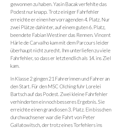
gewonnen zu haben. Yasin Bacak verfehlte das
Podest nur knapp. Trotz einiger Fahrfehler
erreichte er einen hervorragenden 4. Platz. Nur
zwei Plätze dahinter, auf einem guten 6. Platz,
beendete Fabian Westiner das Rennen. Vincent
Härle de Carvalho kam mit dem Parcours leider
überhaupt nicht zurecht. Ihm unterliefen zu viele
Fahrfehler, so dass er letztendlich als 14. ins Ziel
kam.
In Klasse 2 gingen 21 Fahrerinnen und Fahrer an
den Start. Für den MSC Olching fuhr Lorelei
Bartsch auf das Podest. Zwei kleine Fahrfehler
verhinderten ein noch besseres Ergebnis. Sie
erreichte einen grandiosen 3. Platz. Ein bisschen
durchwachsener war die Fahrt von Peter
Gallatowitsch, der trotz eines Torfehlers ins