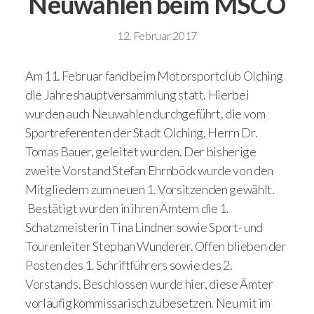
Neuwahlen beim MSCO
12. Februar 2017
Am 11. Februar fand beim Motorsportclub Olching
die Jahreshauptversammlung statt. Hierbei
wurden auch Neuwahlen durchgeführt, die vom
Sportreferenten der Stadt Olching, Herrn Dr.
Tomas Bauer, geleitet wurden. Der bisherige
zweite Vorstand Stefan Ehrnböck wurde von den
Mitgliedern zum neuen 1. Vorsitzenden gewählt.
Bestätigt wurden in ihren Ämtern die 1.
Schatzmeisterin Tina Lindner sowie Sport- und
Tourenleiter Stephan Wunderer. Offen blieben der
Posten des 1. Schriftführers sowie des 2.
Vorstands. Beschlossen wurde hier, diese Ämter
vorläufig kommissarisch zu besetzen. Neu mit im