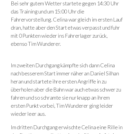
Bei sehr gutem Wetter startete gegen 14:30 Uhr
das Training und um 15:00 Uhr die
Fahrervorstellung. Celina war gleich im ersten Lauf
dran, hatte aber den Start etwas verpasst und fuhr
mit 0 Punkten wieder ins Fahrerlager zurück,
ebenso Tim Wunderer.
Im zweiten Durchgang kämpfte sich dann Celina
nach besserem Start immer näher an Daniel Silhan
heran und startete ihre ersten Angriffe in zu
überholen aber die Bahn war auch etwas schwer zu
fahren und so schramte sie nur knapp an ihrem
ersten Punkt vorbei, Tim Wunderer ging leider
wieder leer aus.
Im dritten Durchgang erwischte Celina eine Rille in