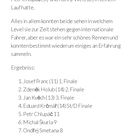
Lauf hatte.
Alles in allem konnten beide sehen in welchem
Level sie zur Zeit stehen gegen internationale
Fahrer, aber es war ein sehr schönes Rennen und
konnten bestimmt wiederum einiges an Erfahrung
sammeln.
Ergebniss:
Josef Franc (11) 1. Finale
Zdeněk Holub (14) 2. Finale
Jan Kvěch (13) 3. Finale
Eduard Krčmář (14) St/D Finale
Petr Chlupáč 11
Michal Škurla 9
Ondřej Smetana 8