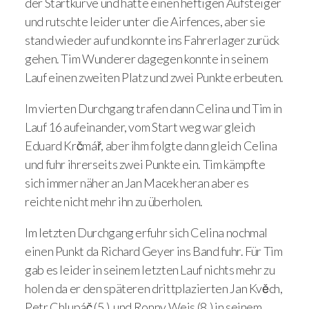
der Startkurve und hatte einen heftigen Aufsteiger
und rutschte leider unter die Airfences, aber sie
stand wieder auf und konnte ins Fahrerlager zurück
gehen. Tim Wunderer dagegen konnte in seinem
Lauf einen zweiten Platz und zwei Punkte erbeuten.
Im vierten Durchgang trafen dann Celina und Tim in
Lauf 16 aufeinander, vom Start weg war gleich
Eduard Krčmář, aber ihm folgte dann gleich Celina
und fuhr ihrerseits zwei Punkte ein. Tim kämpfte
sich immer näher an Jan Macek heran aber es
reichte nicht mehr ihn zu überholen.
Im letzten Durchgang erfuhr sich Celina nochmal
einen Punkt da Richard Geyer ins Band fuhr. Für Tim
gab es leider in seinem letzten Lauf nichts mehr zu
holen da er den späteren drittplazierten Jan Kvěch,
Petr Chlupáč (5.) und Ronny Weis (8.) in seinem