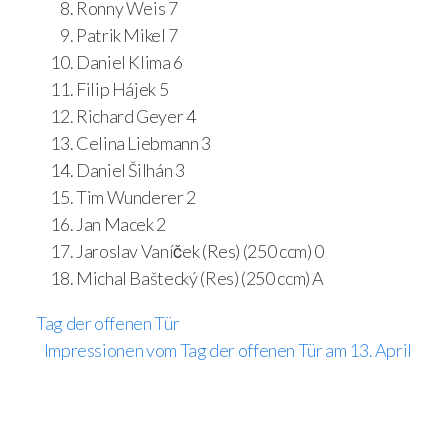
Ronny Weis 7
Patrik Mikel 7
Daniel Klima 6
Filip Hájek 5
Richard Geyer 4
Celina Liebmann 3
Daniel Šilhán 3
Tim Wunderer 2
Jan Macek 2
Jaroslav Vaníček (Res) (250 ccm) 0
Michal Baštecký (Res) (250 ccm) A
Tag der offenen Tür
Impressionen vom Tag der offenen Tür am 13. April