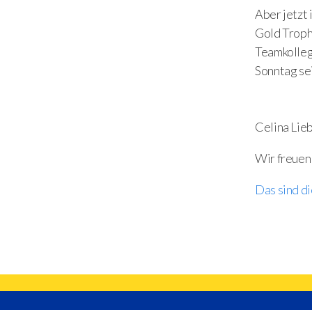
Aber jetzt
Gold Troph
Teamkolleg
Sonntag se
Celina Lie
Wir freuen
Das sind d