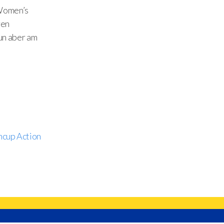
 Women’s
ren
un aber am
.
cup Action