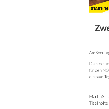
Zwe
Am Sonntag 
Dass der a
für den MSC
ein paar Ta
Martin Smo
Titel holte