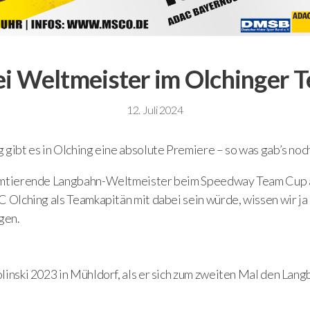
i Weltmeister im Olchinger 
12. Juli 2024
gibt es in Olching eine absolute Premiere – so was gab’s noch
mtierende Langbahn-Weltmeister beim Speedway Team Cup a
 Olching als Teamkapitän mit dabei sein würde, wissen wir ja 
gen.
linski 2023 in Mühldorf, als er sich zum zweiten Mal den La