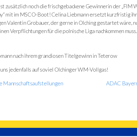
 ist zusätzlich noch die frischgebackene Gewinnerin der „FIM
y“ mit im MSCO-Boot! Celina Liebmann ersetzt kurzfristig ih
en Valentin Grobauer, der gerne in Olching gestartet wäre, n
inen Verpflichtungen für die polnische Liga nachkommen muss
bmann nach ihrem grandiosen Titelgewinn in Teterow
 uns jedenfalls auf soviel Olchinger WM-Vollgas!
ie Mannschaftsaufstellungen
ADAC Bayern