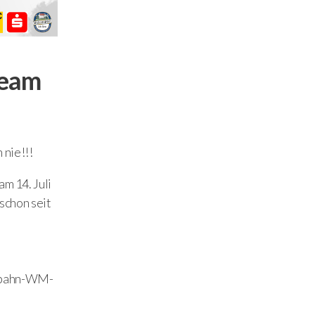
Team
 nie!!!
m 14. Juli
schon seit
ngbahn-WM-