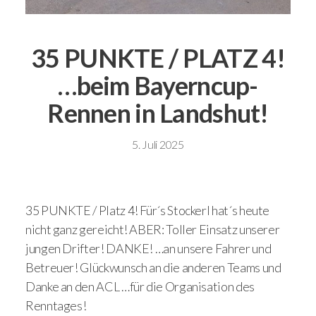
35 PUNKTE / PLATZ 4!
…beim Bayerncup-
Rennen in Landshut!
5. Juli 2025
35 PUNKTE / Platz 4! Für´s Stockerl hat´s heute
nicht ganz gereicht! ABER: Toller Einsatz unserer
jungen Drifter! DANKE! …an unsere Fahrer und
Betreuer! Glückwunsch an die anderen Teams und
Danke an den ACL …für die Organisation des
Renntages!