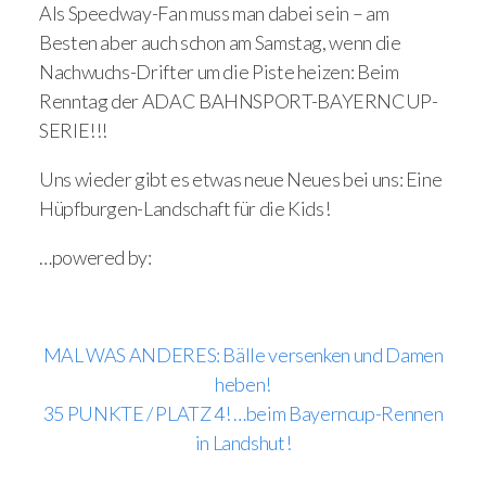
Als Speedway-Fan muss man dabei sein – am
Besten aber auch schon am Samstag, wenn die
Nachwuchs-Drifter um die Piste heizen: Beim
Renntag der ADAC BAHNSPORT-BAYERNCUP-
SERIE!!!
Uns wieder gibt es etwas neue Neues bei uns: Eine
Hüpfburgen-Landschaft für die Kids!
…powered by:
MAL WAS ANDERES: Bälle versenken und Damen
heben!
35 PUNKTE / PLATZ 4! …beim Bayerncup-Rennen
in Landshut!