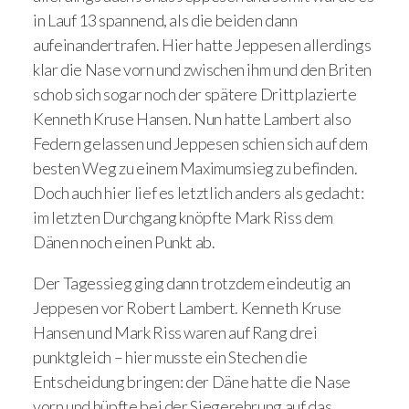
in Lauf 13 spannend, als die beiden dann
aufeinandertrafen. Hier hatte Jeppesen allerdings
klar die Nase vorn und zwischen ihm und den Briten
schob sich sogar noch der spätere Drittplazierte
Kenneth Kruse Hansen. Nun hatte Lambert also
Federn gelassen und Jeppesen schien sich auf dem
besten Weg zu einem Maximumsieg zu befinden.
Doch auch hier lief es letztlich anders als gedacht:
im letzten Durchgang knöpfte Mark Riss dem
Dänen noch einen Punkt ab.
Der Tagessieg ging dann trotzdem eindeutig an
Jeppesen vor Robert Lambert. Kenneth Kruse
Hansen und Mark Riss waren auf Rang drei
punktgleich – hier musste ein Stechen die
Entscheidung bringen: der Däne hatte die Nase
vorn und hüpfte bei der Siegerehrung auf das