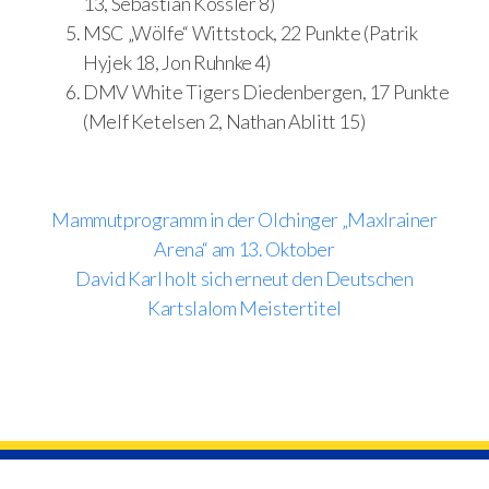
13, Sebastian Kössler 8)
MSC „Wölfe“ Wittstock, 22 Punkte (Patrik
Hyjek 18, Jon Ruhnke 4)
DMV White Tigers Diedenbergen, 17 Punkte
(Melf Ketelsen 2, Nathan Ablitt 15)
Mammutprogramm in der Olchinger „Maxlrainer
Arena“ am 13. Oktober
David Karl holt sich erneut den Deutschen
Kartslalom Meistertitel