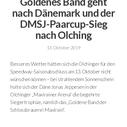
Goldenes Band geht
nach Dänemark und der
DMSJ-Paarcup-Sieg
nach Olching
13. Oktober 2019
Besseres Wetter hätten sich die Olchinger für den
Speedway-Saisonabschluss am 13. Oktober nicht
wünschen können – bei strahlendem Sonnenschein
holte sich der Däne Jonas Jeppesen in der
Olchinger „Maxlrainer Arena“ die begehrte
Siegertrophäe, nämlich das „Goldene Band der
Schlossbrauerei Maxlrain“.