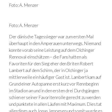
Foto: A. Menzer
Foto: A. Menzer
Der dänische Tagessieger war zum ersten Mal
überhaupt in den Amperauen unterwegs. Niemand
konnte vorab seine Leistung auf dem Olchinger
Rennoval einschätzen – die Fans hatten als
Favoriten für den Sieg eher den Briten Robert
Lambert auf dem Schirm, der in Olchinger ja
mittlerweile ein häufiger Gast ist. Lambert kam auf
Grund einer Autopanne erst kurz vor Rennbeginn
im Stadion an und in den ersten drei Durchgängen
schien er seiner Favoritenrolle gerecht zu werden
und punktete in allen Läufen mit Maximum. Dies tat
allerdings auch Jonas Jeppesen und somit wurde es