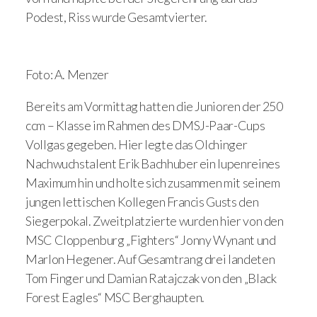
Podest, Riss wurde Gesamtvierter.
Foto: A. Menzer
Bereits am Vormittag hatten die Junioren der 250
ccm – Klasse im Rahmen des DMSJ-Paar-Cups
Vollgas gegeben. Hier legte das Olchinger
Nachwuchstalent Erik Bachhuber ein lupenreines
Maximum hin und holte sich zusammen mit seinem
jungen lettischen Kollegen Francis Gusts den
Siegerpokal. Zweitplatzierte wurden hier von den
MSC Cloppenburg „Fighters“ Jonny Wynant und
Marlon Hegener. Auf Gesamtrang drei landeten
Tom Finger und Damian Ratajczak von den „Black
Forest Eagles“ MSC Berghaupten.