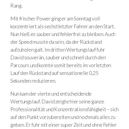
Rang.
Mit frischer Power ging er am Sonntag voll
konzentriert als sechstletzter Fahrer an den Start.
Nun hieß es sauber und fehlerfrei zu bleiben. Auch
der Speed musste da sein, da der Rückstand
aufzuholen galt. Im dritten Wertungslauf fuhr
David souverän, sauber und schnell durch den
Parcours und konnte somit bereits im vorletzten
Lauf den Rückstand auf sensationelle 0,25
Sekunden reduzieren.
Nun kam der vierte und entscheidende
Wertungslauf. David zeigte hier seine ganze
Professionalität und Konzentrationsfähigkeit – sich
auf den Punkt vorzubereiten und nochmals alles zu
geben. Er fuhr mit einer super Zeit und ohne Fehler