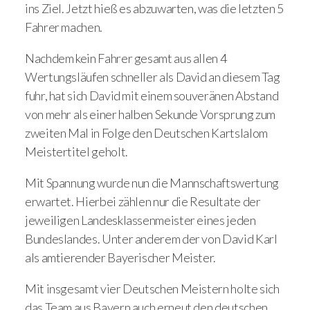
ins Ziel. Jetzt hieß es abzuwarten, was die letzten 5
Fahrer machen.
Nachdem kein Fahrer gesamt aus allen 4
Wertungsläufen schneller als David an diesem Tag
fuhr, hat sich David mit einem souveränen Abstand
von mehr als einer halben Sekunde Vorsprung zum
zweiten Mal in Folge den Deutschen Kartslalom
Meistertitel geholt.
Mit Spannung wurde nun die Mannschaftswertung
erwartet. Hierbei zählen nur die Resultate der
jeweiligen Landesklassenmeister eines jeden
Bundeslandes. Unter anderem der von David Karl
als amtierender Bayerischer Meister.
Mit insgesamt vier Deutschen Meistern holte sich
das Team aus Bayern auch erneut den deutschen