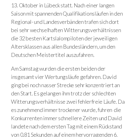
13. Oktober in Lübeck statt. Nach einer langen
Saison mit spannenden Qualifikationsläufen in den
Regional- und Landesverbänden trafen sich dort
bei sehr wechselhaften Witterungsverhältnissen
die 32 besten Kartslalompiloten der jeweiligen
Altersklassen aus allen Bundesländern, um den
Deutschen Meistertitel auszufahren.
Am Samstag wurden die ersten beiden der
insgesamt vier Wertungsläufe gefahren. David
ging bei noch nasser Strecke sehr konzentriert an
den Start. Es gelangen ihm trotz der schlechten
Witterungsverhältnisse zwei fehlerfreie Läufe. Da
es zunehmend immer trockener wurde, fuhren die
Konkurrenten immer schnellere Zeiten und David
landete nach dem ersten Tag mit einem Rückstand
von 0,81 Sekunden auf einem hervorragenden 6.