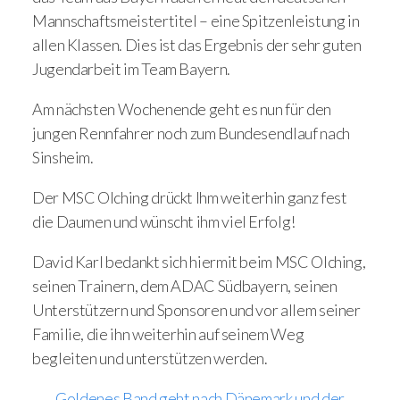
Mannschaftsmeistertitel – eine Spitzenleistung in
allen Klassen. Dies ist das Ergebnis der sehr guten
Jugendarbeit im Team Bayern.
Am nächsten Wochenende geht es nun für den
jungen Rennfahrer noch zum Bundesendlauf nach
Sinsheim.
Der MSC Olching drückt Ihm weiterhin ganz fest
die Daumen und wünscht ihm viel Erfolg!
David Karl bedankt sich hiermit beim MSC Olching,
seinen Trainern, dem ADAC Südbayern, seinen
Unterstützern und Sponsoren und vor allem seiner
Familie, die ihn weiterhin auf seinem Weg
begleiten und unterstützen werden.
Goldenes Band geht nach Dänemark und der