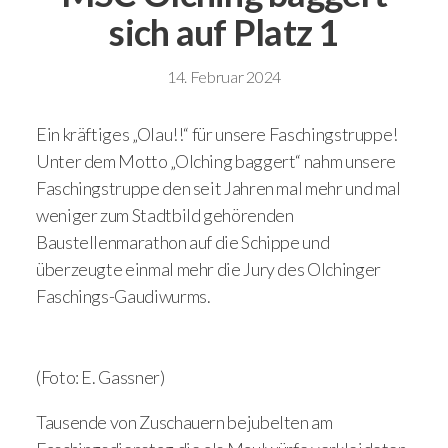
sich auf Platz 1
14. Februar 2024
Ein kräftiges „Olau!!“ für unsere Faschingstruppe!
Unter dem Motto „Olching baggert“ nahm unsere
Faschingstruppe den seit Jahren mal mehr und mal
weniger zum Stadtbild gehörenden
Baustellenmarathon auf die Schippe und
überzeugte einmal mehr die Jury des Olchinger
Faschings-Gaudiwurms.
(Foto: E. Gassner)
Tausende von Zuschauern bejubelten am