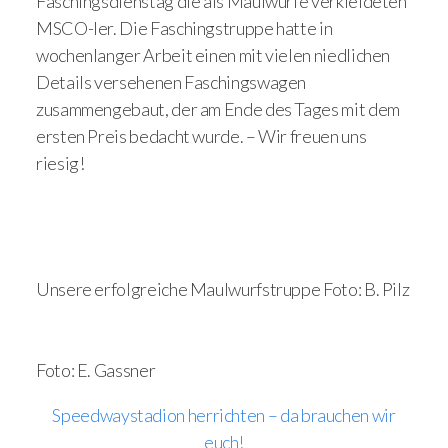
Faschingsdienstag die als Maulwürfe verkleideten
MSCO-ler. Die Faschingstruppe hatte in
wochenlanger Arbeit einen mit vielen niedlichen
Details versehenen Faschingswagen
zusammengebaut, der am Ende des Tages mit dem
ersten Preis bedacht wurde. – Wir freuen uns
riesig!
Unsere erfolgreiche Maulwurfstruppe Foto: B. Pilz
Foto: E. Gassner
Speedwaystadion herrichten – da brauchen wir
euch!