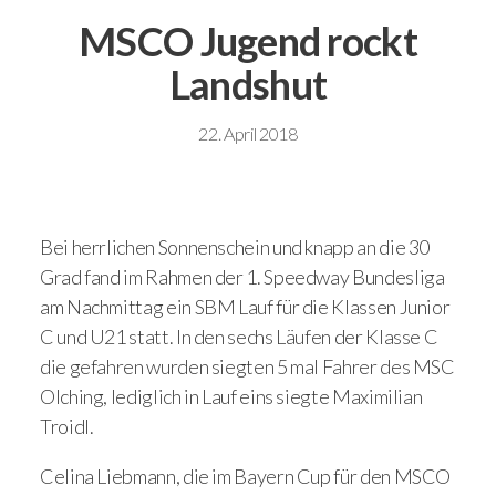
MSCO Jugend rockt
Landshut
22. April 2018
Bei herrlichen Sonnenschein und knapp an die 30
Grad fand im Rahmen der 1. Speedway Bundesliga
am Nachmittag ein SBM Lauf für die Klassen Junior
C und U21 statt. In den sechs Läufen der Klasse C
die gefahren wurden siegten 5 mal Fahrer des MSC
Olching, lediglich in Lauf eins siegte Maximilian
Troidl.
Celina Liebmann, die im Bayern Cup für den MSCO