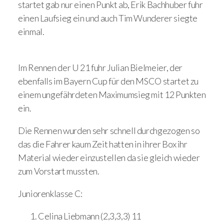
startet gab nur einen Punkt ab, Erik Bachhuber fuhr
einen Laufsieg ein und auch Tim Wunderer siegte
einmal.
Im Rennen der U 21 fuhr Julian Bielmeier, der
ebenfalls im Bayern Cup für den MSCO startet zu
einem ungefährdeten Maximumsieg mit 12 Punkten
ein.
Die Rennen wurden sehr schnell durchgezogen so
das die Fahrer kaum Zeit hatten in ihrer Box ihr
Material wieder einzustellen da sie gleich wieder
zum Vorstart mussten.
Juniorenklasse C:
Celina Liebmann (2,3,3,3) 11