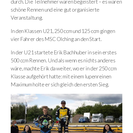
durch. Die Teilnehmer waren begeistert – es waren
schöne Rennen und eine gut organisierte
Veranstaltung.
In den Klassen U21, 250 ccm und 125 ccm gingen
vier Fahrer des MSC Olching an den Start.
In der U21 startete Erik Bachhuber in sein erstes
500 ccm Rennen. Und als wenn es nichts anderes
wäre, machte Erik da weiter, wo er in der 250 ccm
Klasse aufgehört hatte: mit einem lupenreinen
Maximum holte er sich gleich den ersten Sieg.