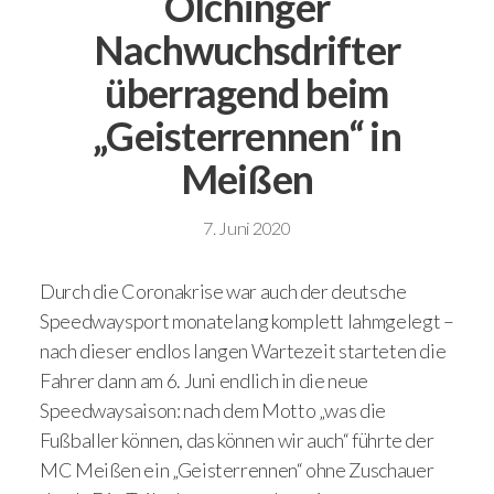
Olchinger
Nachwuchsdrifter
überragend beim
„Geisterrennen“ in
Meißen
7. Juni 2020
Durch die Coronakrise war auch der deutsche
Speedwaysport monatelang komplett lahmgelegt –
nach dieser endlos langen Wartezeit starteten die
Fahrer dann am 6. Juni endlich in die neue
Speedwaysaison: nach dem Motto „was die
Fußballer können, das können wir auch“ führte der
MC Meißen ein „Geisterrennen“ ohne Zuschauer