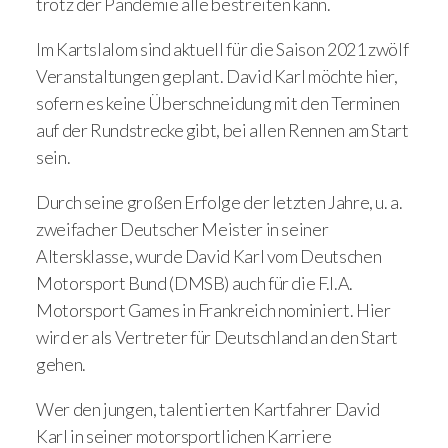
trotz der Pandemie alle bestreiten kann.
Im Kartslalom sind aktuell für die Saison 2021 zwölf
Veranstaltungen geplant. David Karl möchte hier,
sofern es keine Überschneidung mit den Terminen
auf der Rundstrecke gibt, bei allen Rennen am Start
sein.
Durch seine großen Erfolge der letzten Jahre, u. a.
zweifacher Deutscher Meister in seiner
Altersklasse, wurde David Karl vom Deutschen
Motorsport Bund (DMSB) auch für die F.I.A.
Motorsport Games in Frankreich nominiert. Hier
wird er als Vertreter für Deutschland an den Start
gehen.
Wer den jungen, talentierten Kartfahrer David
Karl in seiner motorsportlichen Karriere