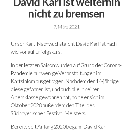
David Karl ist weiterhin
nicht zu bremsen
7. März 2021
Unser Kart-Nachwuchstalent David Karl ist nach
wie vor auf Erfolgskurs.
In der letzten Saison wurden auf Grund der Corona-
Pandemie nur wenige Veranstaltungen im
Kartslalom ausgetragen. Nachdem der 14-jährige
diese gefahren ist, und auch alle in seiner
Altersklasse gewonnen hat, holte er sich im
Oktober 2020 außerdem den Titel des
Südbayerischen Festival Meisters.
Bereits seit Anfang 2020 begann David Karl