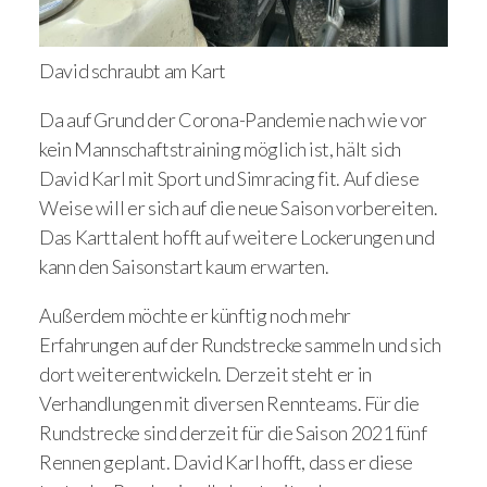
David schraubt am Kart
Da auf Grund der Corona-Pandemie nach wie vor
kein Mannschaftstraining möglich ist, hält sich
David Karl mit Sport und Simracing fit. Auf diese
Weise will er sich auf die neue Saison vorbereiten.
Das Karttalent hofft auf weitere Lockerungen und
kann den Saisonstart kaum erwarten.
Außerdem möchte er künftig noch mehr
Erfahrungen auf der Rundstrecke sammeln und sich
dort weiterentwickeln. Derzeit steht er in
Verhandlungen mit diversen Rennteams. Für die
Rundstrecke sind derzeit für die Saison 2021 fünf
Rennen geplant. David Karl hofft, dass er diese