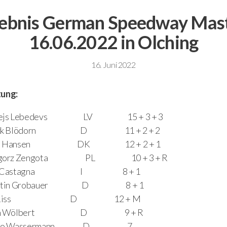
ebnis German Speedway Mas
16.06.2022 in Olching
16. Juni 2022
tung:
zejs Lebedevs LV 15 + 3 + 3
ick Blödorn D 11 + 2 + 2
ds Hansen DK 12 + 2 + 1
egorz Zengota PL 10 + 3 + R
co Castagna I 8 + 1
entin Grobauer D 8 + 1
ik Riss D 12 + M
vin Wölbert D 9 + R
ndro Wassermann D 7