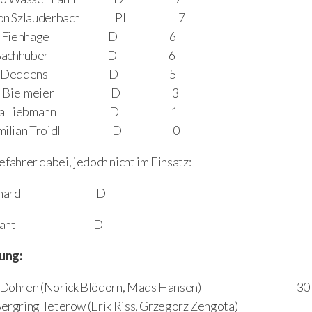
mon Szlauderbach PL 7
kas Fienhage D 6
ik Bachhuber D 6
né Deddens D 5
lian Bielmeier D 3
lina Liebmann D 1
cimilian Troidl D 0
fahrer dabei, jedoch nicht im Einsatz:
cia Erhard D
 Wynant D
ung:
 Dohren (Norick Blödorn, Mads Hansen) 30
ergring Teterow (Erik Riss, Grzegorz Zengota)