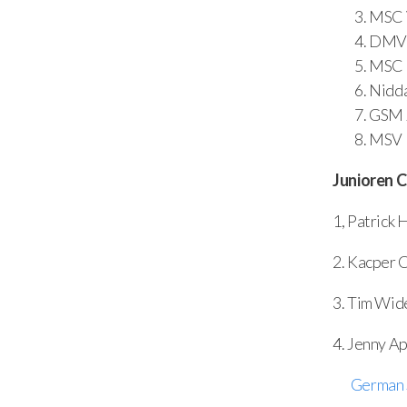
MSC V
DMV M
MSC 
Nidd
GSM 
MSV 
Junioren C
1, Patric
2. Kacper
3. Tim W
4. Jenn
German 