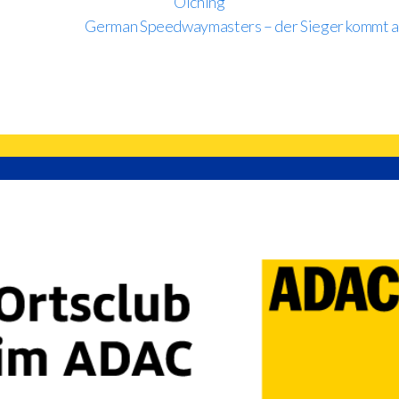
Olching
German Speedwaymasters – der Sieger kommt a