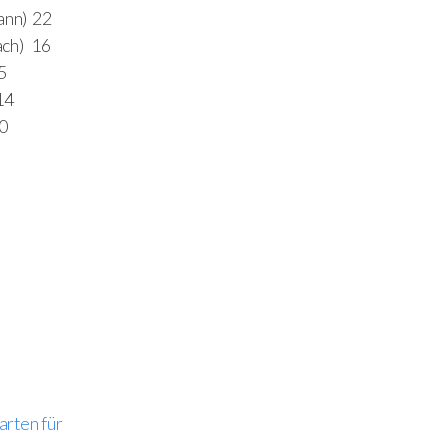
ann) 22
ach) 16
5
14
0
6
rten für