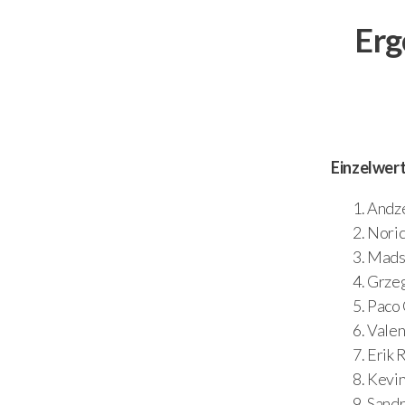
Erg
Einzelwer
And
Nor
Ma
Grz
Pa
Val
Er
Ke
Sa