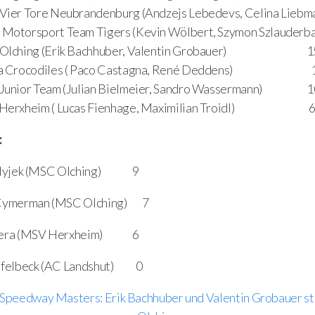
ier Tore Neubrandenburg (Andzejs Lebedevs, Celina Liebm
otorsport Team Tigers (Kevin Wölbert, Szymon Szlauderb
Olching (Erik Bachhuber, Valentin Grobauer) 1
a Crocodiles ( Paco Castagna, René Deddens) 
Junior Team (Julian Bielmeier, Sandro Wassermann) 1
Herxheim ( Lucas Fienhage, Maximilian Troidl) 
:
k Hyjek (MSC Olching) 9
 Cymerman (MSC Olching) 7
idera (MSV Herxheim) 6
y Apfelbeck (AC Landshut) 0
Speedway Masters: Erik Bachhuber und Valentin Grobauer sta