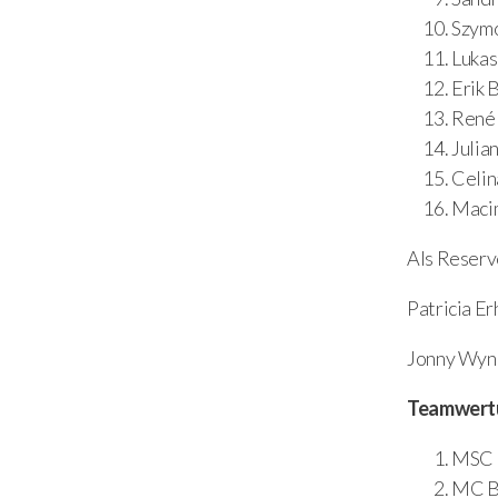
Szy
Lu
Er
Re
Ju
Ce
Ma
Als Reserve
Patri
Jonny
Teamwert
MSC
MC B